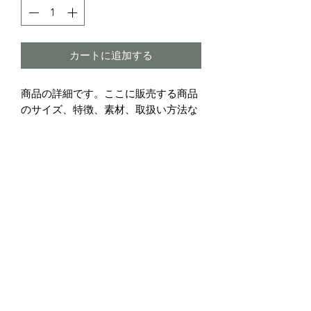
カートに追加する
商品の詳細です。ここに販売する商品
のサイズ、特徴、素材、取扱い方法な
どの詳細を入力しましょう。
商品情報
商品の詳細について記入する欄です。
返品・返金ポリシー
ここに販売する商品のサイズ、特徴、
素材、取扱い方法などの詳細を入力し
商品の返品・返金について記入する欄
ましょう。また、商品のセールスポイ
配送情報
です。購入後、どのように返品または
ントを入力して、購入者の興味を引き
返金できるかを詳しく示しましょう。
つけましょう。
商品の配送について記入する欄です。
手続きを明確に示すことでショップと
ここに商品の配送方法や梱包、配送料
購入者の信頼関係を築くことができま